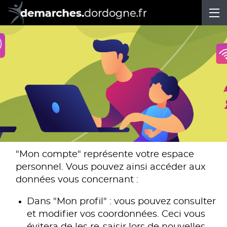
Ou
ACCUEIL
LES DÉMARCHES
PARTICULIERS
ASSOCIATIONS
ENTREPRISES
COLLECTIVITÉS - ETABLISSEMENTS
MON COMPTE
MON PROFIL
"Mon compte" représente votre espace
personnel. Vous pouvez ainsi accéder aux
MES DÉMARCHES
données vous concernant :
MON PORTE-DOCUMENTS
Dans "Mon profil" : vous pouvez consulter
CODE DE SUIVI
et modifier vos coordonnées. Ceci vous
AUTOUR DE MOI
évitera de les re-saisir lors de nouvelles