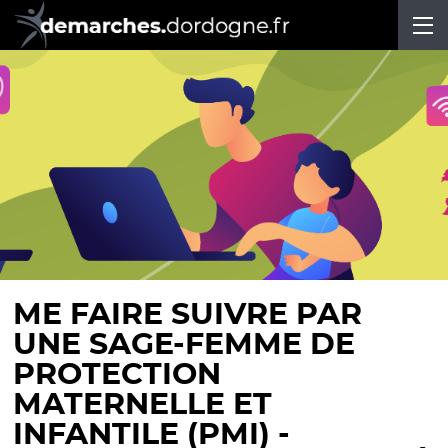
Ou
ACCUEIL
LES DÉMARCHES
PARTICULIERS
ASSOCIATIONS
ENTREPRISES
COLLECTIVITÉS - ETABLISSEMENTS
MON COMPTE
MON PROFIL
ME FAIRE SUIVRE PAR
MES DÉMARCHES
UNE SAGE-FEMME DE
PROTECTION
MON PORTE-DOCUMENTS
MATERNELLE ET
CODE DE SUIVI
INFANTILE (PMI) -
AUTOUR DE MOI