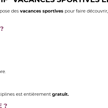
TIF "VACANCES SPORTIVES 
opose des
vacances sportives
pour faire découvrir
?
re.
ciplines est entièrement
gratuit.
 ?